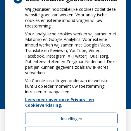
Wij gebruiken noodzakelijke cookies zodat deze
NIEUWS
website goed kan werken. Voor analytische
cookies en externe inhoud vragen wij uw
toestemming.
Let op: valse Infomedics-mails over
openstaande rekening
Voor analytische cookies werken wij samen met
Tanden bleken? Laat het veilig doen!
Matomo en Google Analytics. Voor externe
inhoud werken wij samen met Google (Maps,
Gezond tandvlees: de basis voor een gezonde
Translate en Reviews), YouTube, Vimeo,
mond
Facebook, Instagram, X (Twitter), Qualizorg,
Naar de tandarts in het buitenland? Wees op je
Patiëntenvertellen en ZorgkaartNederland. Deze
hoede!
partijen kunnen gegevens zoals uw IP-adres
(Mond)zorgkosten gemaakt in 2025? Check of
verwerken.
die aftrekbaar zijn
Via Cookie-instellingen onderaan de website
kunt u op ieder moment uw toestemming
intrekken of aanpassen.
Lees meer over onze Privacy- en
Cookieverklaring.
Instellingen
Uw Zorg Online
|
Beheer