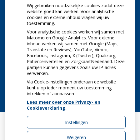
Wij gebruiken noodzakelijke cookies zodat deze
NIEUWS
website goed kan werken. Voor analytische
cookies en externe inhoud vragen wij uw
toestemming.
Let op: valse Infomedics-mails over
openstaande rekening
Voor analytische cookies werken wij samen met
Tanden bleken? Laat het veilig doen!
Matomo en Google Analytics. Voor externe
inhoud werken wij samen met Google (Maps,
Gezond tandvlees: de basis voor een gezonde
Translate en Reviews), YouTube, Vimeo,
mond
Facebook, Instagram, X (Twitter), Qualizorg,
Naar de tandarts in het buitenland? Wees op je
Patiëntenvertellen en ZorgkaartNederland. Deze
hoede!
partijen kunnen gegevens zoals uw IP-adres
(Mond)zorgkosten gemaakt in 2025? Check of
verwerken.
die aftrekbaar zijn
Via Cookie-instellingen onderaan de website
kunt u op ieder moment uw toestemming
intrekken of aanpassen.
Lees meer over onze Privacy- en
Cookieverklaring.
Instellingen
Uw Zorg Online
|
Beheer
Weigeren