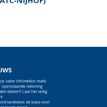
ATC-NIJHOF)
UWS
op: valse Infomedics-mails
r openstaande rekening
en bleken? Laat het veilig
n!
nd tandvlees: de basis voor