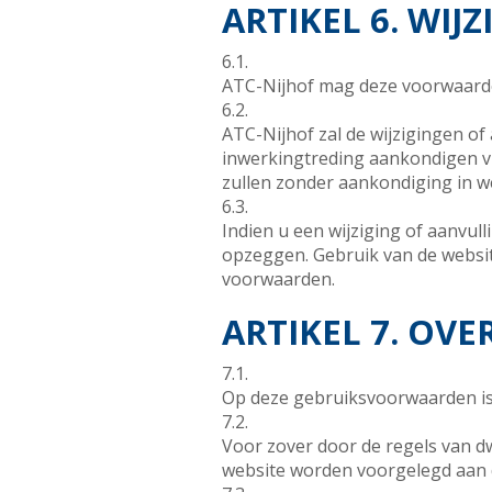
ARTIKEL 6. WI
6.1.
ATC-Nijhof mag deze voorwaard
6.2.
ATC-Nijhof zal de wijzigingen o
inwerkingtreding aankondigen vi
zullen zonder aankondiging in w
6.3.
Indien u een wijziging of aanvul
opzeggen. Gebruik van de websit
voorwaarden.
ARTIKEL 7. OVE
7.1.
Op deze gebruiksvoorwaarden is
7.2.
Voor zover door de regels van dw
website worden voorgelegd aan 