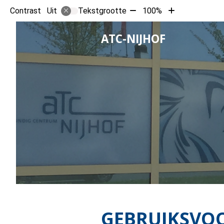
Tekst
Tekst
Contrast
Tekstgrootte
100%
Uit
verkleinen
vergroten
met
met
HOOFD
ATC-NIJHOF
10%
10%
GEBRUIKSVO