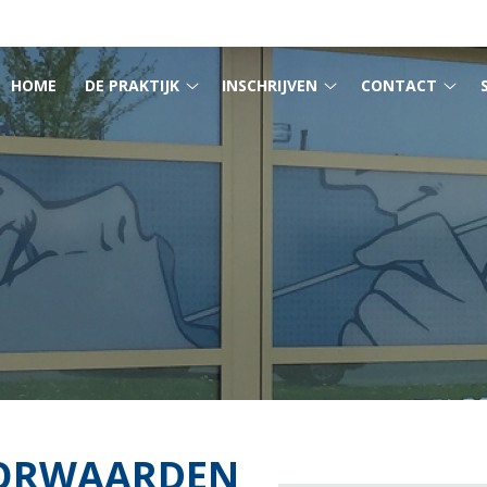
MENU
HOME
DE PRAKTIJK
INSCHRIJVEN
CONTACT
De
Inschrijven
Cont
praktijk
submenu
sub
submenu
ORWAARDEN