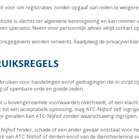
ht voor om registraties zonder opgaaf van reden te weigere
ebsite is slechts ter algemene kennisgeving en kan nimmer
en specialist. Neem voor persoonlijk advies altijd contact o
onsgegevens worden verwerkt. Raadpleeg de privacyverklar
RUIKSREGELS
bruiken voor handelingen en/of gedragingen die in strijd z
ng of openbare orde en goede zeden.
at u bovengenoemde voorwaarden overtreedt, of een klacht h
dt tot een acceptabele oplossing, mag ATC-Nijhof zelf ingrij
ige gevallen kan ATC-Nijhof zonder waarschuwing ingrijpen.
-Nijhof hinder, schade of een ander gevaar ontstaat voor h
 van ATC-Nijhof of derden en/of van de dienstverlening via 