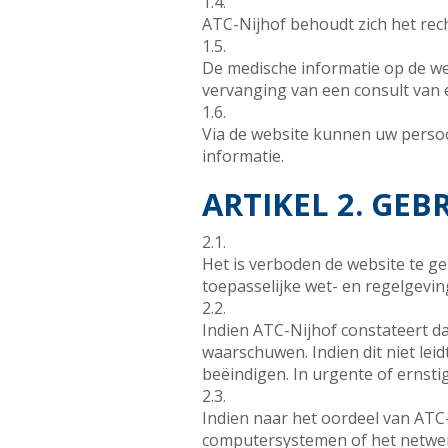
1.4.
ATC-Nijhof behoudt zich het rec
1.5.
De medische informatie op de w
vervanging van een consult van e
1.6.
Via de website kunnen uw perso
informatie.
ARTIKEL 2. GEB
2.1.
Het is verboden de website te ge
toepasselijke wet- en regelgevi
2.2.
Indien ATC-Nijhof constateert d
waarschuwen. Indien dit niet lei
beëindigen. In urgente of ernst
2.3.
Indien naar het oordeel van ATC
computersystemen of het netwerk