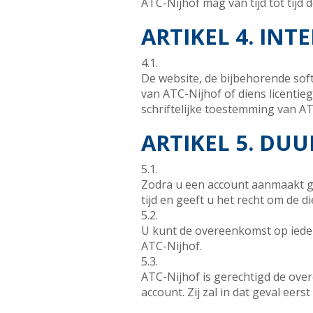
ATC-Nijhof mag van tijd tot tijd
ARTIKEL 4. IN
4.1.
De website, de bijbehorende soft
van ATC-Nijhof of diens licenti
schriftelijke toestemming van ATC
ARTIKEL 5. DU
5.1.
Zodra u een account aanmaakt g
tijd en geeft u het recht om de
5.2.
U kunt de overeenkomst op iede
ATC-Nijhof.
5.3.
ATC-Nijhof is gerechtigd de ov
account. Zij zal in dat geval ee