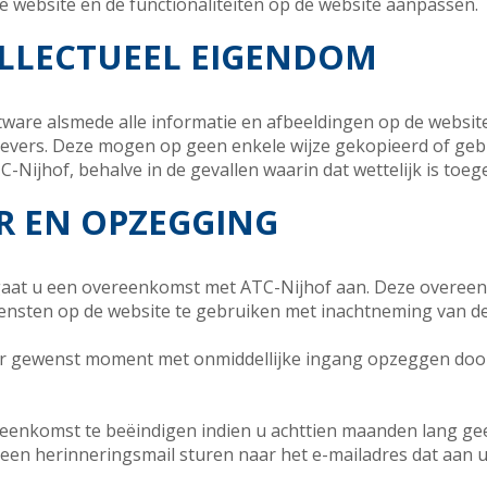
 de website en de functionaliteiten op de website aanpassen.
TELLECTUEEL EIGENDOM
ware alsmede alle informatie en afbeeldingen op de website
egevers. Deze mogen op geen enkele wijze gekopieerd of ge
-Nijhof, behalve in de gevallen waarin dat wettelijk is toeg
UR EN OPZEGGING
aat u een overeenkomst met ATC-Nijhof aan. Deze overee
 diensten op de website te gebruiken met inachtneming van 
r gewenst moment met onmiddellijke ingang opzeggen door 
ereenkomst te beëindigen indien u achttien maanden lang g
rst een herinneringsmail sturen naar het e-mailadres dat aan 