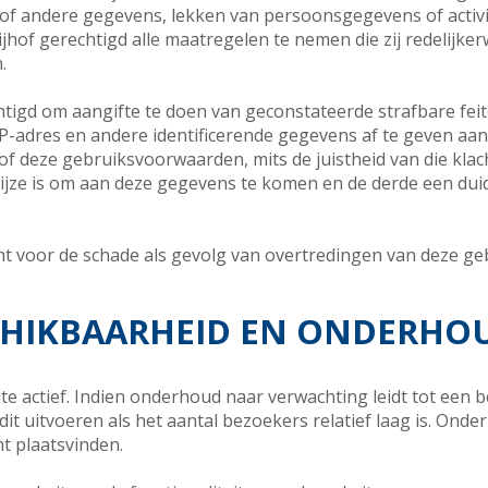
of andere gegevens, lekken van persoonsgegevens of activi
jhof gerechtigd alle maatregelen te nemen die zij redelijker
.
echtigd om aangifte te doen van geconstateerde strafbare fei
P-adres en andere identificerende gegevens af te geven aan 
f deze gebruiksvoorwaarden, mits de juistheid van die klach
ijze is om aan deze gegevens te komen en de derde een duidel
ht voor de schade als gevolg van overtredingen van deze g
SCHIKBAARHEID EN ONDERHO
e actief. Indien onderhoud naar verwachting leidt tot een 
dit uitvoeren als het aantal bezoekers relatief laag is. Ond
t plaatsvinden.