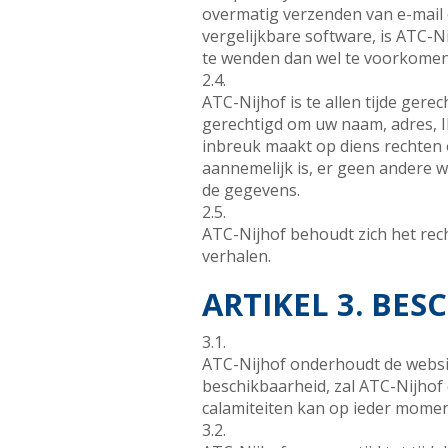
overmatig verzenden van e-mail 
vergelijkbare software, is ATC-Ni
te wenden dan wel te voorkomen
2.4.
ATC-Nijhof is te allen tijde ger
gerechtigd om uw naam, adres, I
inbreuk maakt op diens rechten o
aannemelijk is, er geen andere w
de gegevens.
2.5.
ATC-Nijhof behoudt zich het rec
verhalen.
ARTIKEL 3. BE
3.1.
ATC-Nijhof onderhoudt de websit
beschikbaarheid, zal ATC-Nijhof 
calamiteiten kan op ieder momen
3.2.