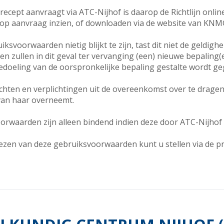
recept aanvraagt via ATC-Nijhof is daarop de Richtlijn onlin
n op aanvraag inzien, of downloaden via de website van KNM
ksvoorwaarden nietig blijkt te zijn, tast dit niet de geldigh
n zullen in dit geval ter vervanging (een) nieuwe bepaling(
bedoeling van de oorspronkelijke bepaling gestalte wordt g
chten en verplichtingen uit de overeenkomst over te dragen
 van haar overneemt.
rwaarden zijn alleen bindend indien deze door ATC-Nijhof sc
lezen van deze gebruiksvoorwaarden kunt u stellen via de pra