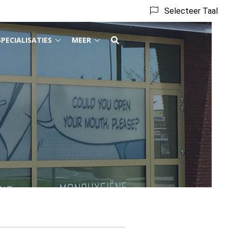
Selecteer Taal
SPECIALISATIES
MEER
act
Specialisaties
Meer
menu
submenu
submenu