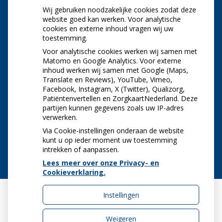
Wij gebruiken noodzakelijke cookies zodat deze
NIEUWS
website goed kan werken. Voor analytische
cookies en externe inhoud vragen wij uw
toestemming.
Let op: valse Infomedics-mails over
openstaande rekening
Voor analytische cookies werken wij samen met
Tanden bleken? Laat het veilig doen!
Matomo en Google Analytics. Voor externe
inhoud werken wij samen met Google (Maps,
Gezond tandvlees: de basis voor een gezonde
Translate en Reviews), YouTube, Vimeo,
mond
Facebook, Instagram, X (Twitter), Qualizorg,
Naar de tandarts in het buitenland? Wees op je
Patiëntenvertellen en ZorgkaartNederland. Deze
hoede!
partijen kunnen gegevens zoals uw IP-adres
(Mond)zorgkosten gemaakt in 2025? Check of
verwerken.
die aftrekbaar zijn
Via Cookie-instellingen onderaan de website
kunt u op ieder moment uw toestemming
intrekken of aanpassen.
Lees meer over onze Privacy- en
Cookieverklaring.
Instellingen
Uw Zorg Online
|
Beheer
Weigeren