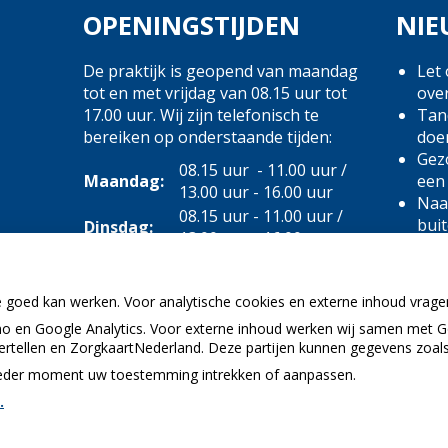
OPENINGSTIJDEN
NIE
De praktijk is geopend van maandag
Let 
tot en met vrijdag van 08.15 uur tot
ove
17.00 uur. Wij zijn telefonisch te
Tand
bereiken op onderstaande tijden:
doe
Gezo
08.15 uur - 11.00 uur /
Maandag:
een
13.00 uur - 16.00 uur
Naar
08.15 uur - 11.00 uur /
bui
Dinsdag:
13.00 uur - 16.00 uur
(Mo
08.15 uur - 11.00 uur /
2025
Woensdag:
13.00 uur - 16.00 uur
e goed kan werken. Voor analytische cookies en externe inhoud vrag
08.15 uur - 11.00 uur /
Donderdag:
 en Google Analytics. Voor externe inhoud werken wij samen met G
13.00 uur - 16.00 uur
vertellen en ZorgkaartNederland. Deze partijen kunnen gegevens zoal
Vrijdag:
08.15 uur - 11.00 uur
p ieder moment uw toestemming intrekken of aanpassen.
.