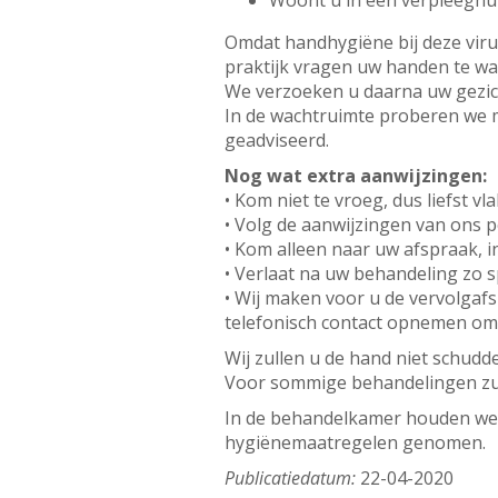
Woont u in een verpleeghui
Omdat handhygiëne bij deze virusu
praktijk vragen uw handen te wa
We verzoeken u daarna uw gezich
In de wachtruimte proberen we m
geadviseerd.
Nog wat extra aanwijzingen:
• Kom niet te vroeg, dus liefst vl
• Volg de aanwijzingen van ons p
• Kom alleen naar uw afspraak, 
• Verlaat na uw behandeling zo s
• Wij maken voor u de vervolgafs
telefonisch contact opnemen om 
Wij zullen u de hand niet schudd
Voor sommige behandelingen zul
In de behandelkamer houden we o
hygiënemaatregelen genomen.
Publicatiedatum:
22-04-2020