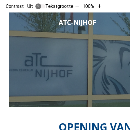
Tekst
Tekst
Contrast
Tekstgrootte
100%
Uit
verkleinen
vergroten
met
met
HOOFD
ATC-NIJHOF
10%
10%
OPENING VAN 