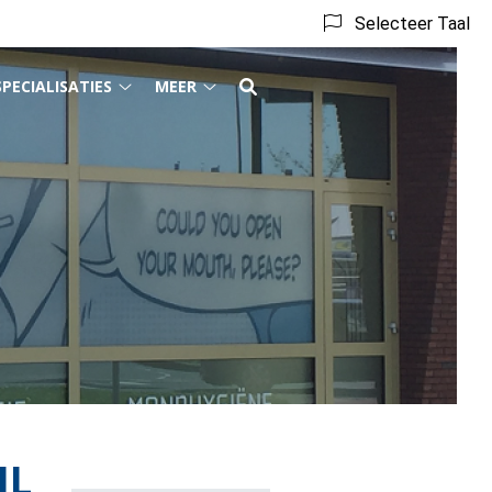
Selecteer Taal
SPECIALISATIES
MEER
act
Specialisaties
Meer
menu
submenu
submenu
IL