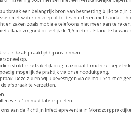
s of instelling voor mensen met een verstandelijke beperki
itbraak een belangrijk bron van besmetting blijkt te zijn, z
ssen met water en zeep of te desinfecteren met handalcoho
t en zaken zoals mobiele telefoons niet meer aan te raken
et elkaar zo goed mogelijk de 1,5 meter afstand te bewaren
ak voor de afspraaktijd bij ons binnen.
ersoneel op.
indien strikt noodzakelijk mag maximaal 1 ouder of begelei
poedig mogelijk de praktijk via onze nooduitgang.
praak. Deze zullen wij u bevestigen via de mail. Schikt de g
de afspraak te verzetten.
en.
len we u 1 minuut laten spoelen.
ns aan de Richtlijn Infectiepreventie in Mondzorgpraktij