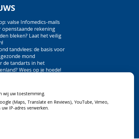
UWS
op: valse Infomedics-mails
r openstaande rekening
en bleken? Laat het veilig
n!
nd tandvlees: de basis voor
 gezonde mond
 de tandarts in het
tenland? Wees op je hoede!
nd)zorgkosten gemaakt in
? Check of die aftrekbaar zijn
en wij uw toestemming.
oogle (Maps, Translate en Reviews), YouTube, Vimeo,
s uw IP-adres verwerken.