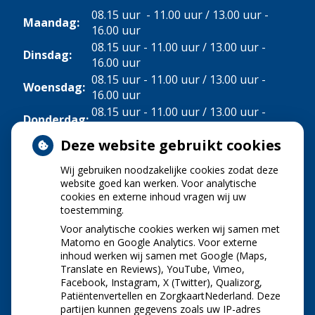
08.15 uur - 11.00 uur / 13.00 uur -
Maandag:
16.00 uur
08.15 uur - 11.00 uur / 13.00 uur -
Dinsdag:
16.00 uur
08.15 uur - 11.00 uur / 13.00 uur -
Woensdag:
16.00 uur
08.15 uur - 11.00 uur / 13.00 uur -
Donderdag:
16.00 uur
Deze website gebruikt cookies
Vrijdag:
08.15 uur - 11.00 uur
Wij gebruiken noodzakelijke cookies zodat deze
NIEUWS
website goed kan werken. Voor analytische
cookies en externe inhoud vragen wij uw
toestemming.
Let op: valse Infomedics-mails over
openstaande rekening
Voor analytische cookies werken wij samen met
Tanden bleken? Laat het veilig doen!
Matomo en Google Analytics. Voor externe
inhoud werken wij samen met Google (Maps,
Gezond tandvlees: de basis voor een gezonde
Translate en Reviews), YouTube, Vimeo,
mond
Facebook, Instagram, X (Twitter), Qualizorg,
Naar de tandarts in het buitenland? Wees op je
Patiëntenvertellen en ZorgkaartNederland. Deze
hoede!
partijen kunnen gegevens zoals uw IP-adres