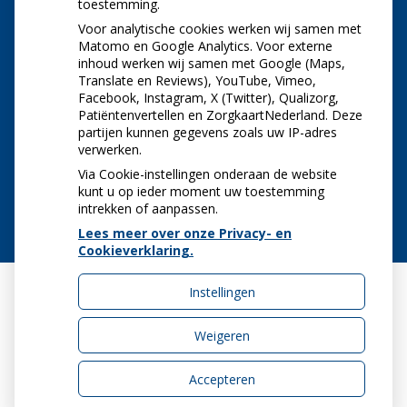
toestemming.
Let op: valse Infomedics-mails over
openstaande rekening
Voor analytische cookies werken wij samen met
Tanden bleken? Laat het veilig doen!
Matomo en Google Analytics. Voor externe
inhoud werken wij samen met Google (Maps,
Gezond tandvlees: de basis voor een gezonde
Translate en Reviews), YouTube, Vimeo,
mond
Facebook, Instagram, X (Twitter), Qualizorg,
Naar de tandarts in het buitenland? Wees op je
Patiëntenvertellen en ZorgkaartNederland. Deze
hoede!
partijen kunnen gegevens zoals uw IP-adres
(Mond)zorgkosten gemaakt in 2025? Check of
verwerken.
die aftrekbaar zijn
Via Cookie-instellingen onderaan de website
kunt u op ieder moment uw toestemming
intrekken of aanpassen.
Lees meer over onze Privacy- en
Cookieverklaring.
Instellingen
Uw Zorg Online
|
Beheer
Weigeren
Accepteren
Privacy verklaring
|
Cookie-instellingen
|
Voorwaarden