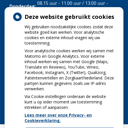
08.15 uur - 11.00 uur / 13.00 uur -
Donderdag:
16.00 uur
Deze website gebruikt cookies
Vrijdag:
08.15 uur - 11.00 uur
Wij gebruiken noodzakelijke cookies zodat deze
NIEUWS
website goed kan werken. Voor analytische
cookies en externe inhoud vragen wij uw
toestemming.
Let op: valse Infomedics-mails over
openstaande rekening
Voor analytische cookies werken wij samen met
Tanden bleken? Laat het veilig doen!
Matomo en Google Analytics. Voor externe
inhoud werken wij samen met Google (Maps,
Gezond tandvlees: de basis voor een gezonde
Translate en Reviews), YouTube, Vimeo,
mond
Facebook, Instagram, X (Twitter), Qualizorg,
Naar de tandarts in het buitenland? Wees op je
Patiëntenvertellen en ZorgkaartNederland. Deze
hoede!
partijen kunnen gegevens zoals uw IP-adres
(Mond)zorgkosten gemaakt in 2025? Check of
verwerken.
die aftrekbaar zijn
Via Cookie-instellingen onderaan de website
kunt u op ieder moment uw toestemming
intrekken of aanpassen.
Lees meer over onze Privacy- en
Cookieverklaring.