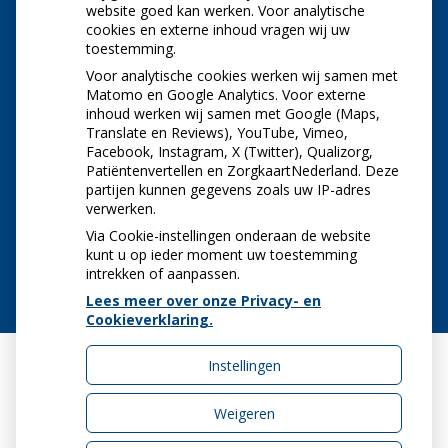
NIEUWS
website goed kan werken. Voor analytische
cookies en externe inhoud vragen wij uw
toestemming.
Let op: valse Infomedics-mails over
openstaande rekening
Voor analytische cookies werken wij samen met
Tanden bleken? Laat het veilig doen!
Matomo en Google Analytics. Voor externe
inhoud werken wij samen met Google (Maps,
Gezond tandvlees: de basis voor een gezonde
Translate en Reviews), YouTube, Vimeo,
mond
Facebook, Instagram, X (Twitter), Qualizorg,
Naar de tandarts in het buitenland? Wees op je
Patiëntenvertellen en ZorgkaartNederland. Deze
hoede!
partijen kunnen gegevens zoals uw IP-adres
(Mond)zorgkosten gemaakt in 2025? Check of
verwerken.
die aftrekbaar zijn
Via Cookie-instellingen onderaan de website
kunt u op ieder moment uw toestemming
intrekken of aanpassen.
Lees meer over onze Privacy- en
Cookieverklaring.
Instellingen
Uw Zorg Online
|
Beheer
Weigeren