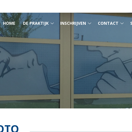
MENU
HOME
DE PRAKTIJK
INSCHRIJVEN
CONTACT
De
Inschrijven
Cont
praktijk
submenu
sub
submenu
OTO