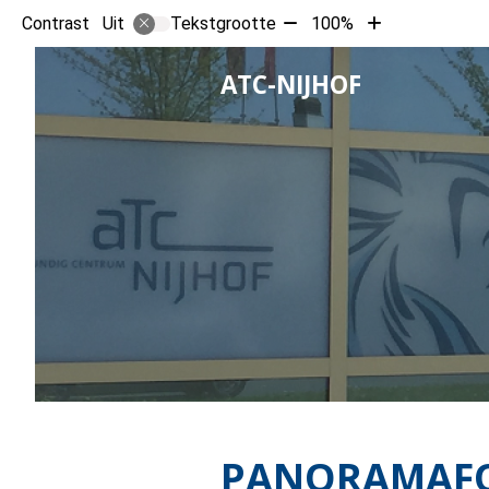
Tekst
Tekst
Contrast
Tekstgrootte
100%
Uit
verkleinen
vergroten
met
met
HOOFD
ATC-NIJHOF
10%
10%
PANORAMAF