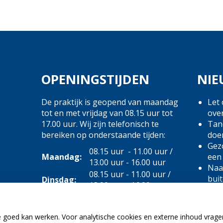
OPENINGSTIJDEN
NIE
De praktijk is geopend van maandag
Let 
tot en met vrijdag van 08.15 uur tot
ove
17.00 uur. Wij zijn telefonisch te
Tand
bereiken op onderstaande tijden:
doe
Gezo
08.15 uur - 11.00 uur /
Maandag:
een
13.00 uur - 16.00 uur
Naar
08.15 uur - 11.00 uur /
bui
Dinsdag:
13.00 uur - 16.00 uur
(Mo
08.15 uur - 11.00 uur /
2025
Woensdag:
13.00 uur - 16.00 uur
e goed kan werken. Voor analytische cookies en externe inhoud vrag
08.15 uur - 11.00 uur /