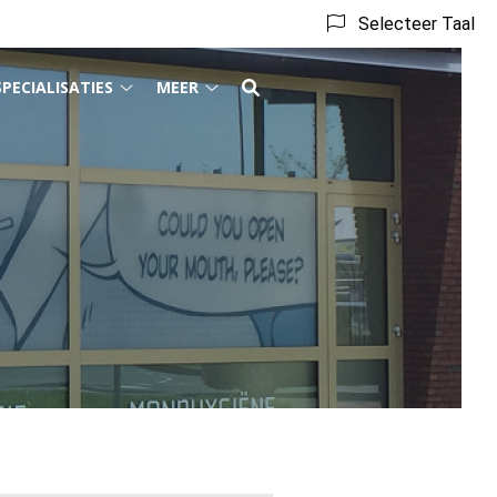
Selecteer Taal
SPECIALISATIES
MEER
act
Specialisaties
Meer
menu
submenu
submenu