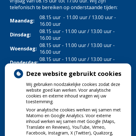
vrijdag van 08.15 uur tot 17.00 uur. Wij zijn
telefonisch te bereiken op onderstaande tijden:
08.15 uur - 11.00 uur / 13.00 uur -
Maandag:
16.00 uur
08.15 uur - 11.00 uur / 13.00 uur -
Dinsdag:
16.00 uur
08.15 uur - 11.00 uur / 13.00 uur -
Woensdag:
16.00 uur
08.15 uur - 11.00 uur / 13.00 uur -
Donderdag:
16.00 uur
Deze website gebruikt cookies
Vrijdag:
08.15 uur - 11.00 uur
Wij gebruiken noodzakelijke cookies zodat deze
NIEUWS
website goed kan werken. Voor analytische
cookies en externe inhoud vragen wij uw
toestemming.
Let op: valse Infomedics-mails over
openstaande rekening
Voor analytische cookies werken wij samen met
Tanden bleken? Laat het veilig doen!
Matomo en Google Analytics. Voor externe
inhoud werken wij samen met Google (Maps,
Gezond tandvlees: de basis voor een gezonde
Translate en Reviews), YouTube, Vimeo,
mond
Facebook, Instagram, X (Twitter), Qualizorg,
Naar de tandarts in het buitenland? Wees op je