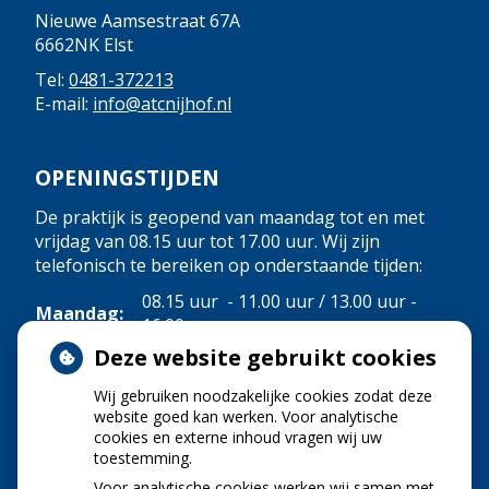
Nieuwe Aamsestraat 67A
6662NK Elst
Tel:
0481-372213
E-mail:
info@atcnijhof.nl
OPENINGSTIJDEN
De praktijk is geopend van maandag tot en met
vrijdag van 08.15 uur tot 17.00 uur. Wij zijn
telefonisch te bereiken op onderstaande tijden:
08.15 uur - 11.00 uur / 13.00 uur -
Maandag:
16.00 uur
08.15 uur - 11.00 uur / 13.00 uur -
Deze website gebruikt cookies
Dinsdag:
16.00 uur
Wij gebruiken noodzakelijke cookies zodat deze
08.15 uur - 11.00 uur / 13.00 uur -
Woensdag:
website goed kan werken. Voor analytische
16.00 uur
cookies en externe inhoud vragen wij uw
08.15 uur - 11.00 uur / 13.00 uur -
toestemming.
Donderdag:
16.00 uur
Voor analytische cookies werken wij samen met