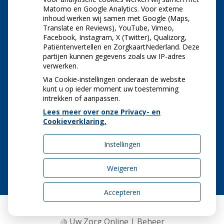
Vrijdag:
08.15 uur - 11.00 uur
Matomo en Google Analytics. Voor externe
inhoud werken wij samen met Google (Maps,
Translate en Reviews), YouTube, Vimeo,
NIEUWS
Facebook, Instagram, X (Twitter), Qualizorg,
Patiëntenvertellen en ZorgkaartNederland. Deze
Let op: valse Infomedics-mails over
partijen kunnen gegevens zoals uw IP-adres
openstaande rekening
verwerken.
Tanden bleken? Laat het veilig doen!
Via Cookie-instellingen onderaan de website
Gezond tandvlees: de basis voor een gezonde
kunt u op ieder moment uw toestemming
mond
intrekken of aanpassen.
Naar de tandarts in het buitenland? Wees op je
Lees meer over onze Privacy- en
hoede!
Cookieverklaring.
(Mond)zorgkosten gemaakt in 2025? Check of
die aftrekbaar zijn
Instellingen
Weigeren
Accepteren
Uw Zorg Online
|
Beheer