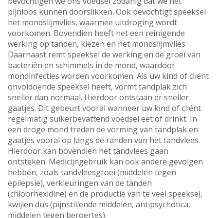
bevochtigen we ons voedsel zodanig dat we het
pijnloos kunnen doorslikken. Ook bevochtigt speeksel
het mondslijmvlies, waarmee uitdroging wordt
voorkomen. Bovendien heeft het een reinigende
werking op tanden, kiezen en het mondslijmvlies.
Daarnaast remt speeksel de werking en de groei van
bacteriën en schimmels in de mond, waardoor
mondinfecties worden voorkomen. Als uw kind of cliënt
onvoldoende speeksel heeft, vormt tandplak zich
sneller dan normaal. Hierdoor ontstaan er sneller
gaatjes. Dit gebeurt vooral wanneer uw kind of cliënt
regelmatig suikerbevattend voedsel eet of drinkt. In
een droge mond treden de vorming van tandplak en
gaatjes vooral op langs de randen van het tandvlees.
Hierdoor kan bovendien het tandvlees gaan
ontsteken. Medicijngebruik kan ook andere gevolgen
hebben, zoals tandvleesgroei (middelen tegen
epilepsie), verkleuringen van de tanden
(chloorhexidine) en de productie van te veel speeksel,
kwijlen dus (pijnstillende middelen, antipsychotica,
middelen tegen beroertes).