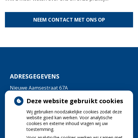
NEEM CONTACT MET ONS OP
ADRESGEGEVENS
Nieuwe Aamsestraat 67A
6662NK Elst
Deze website gebruikt cookies
Tel:
0481-372213
E-mail:
info@atcnijhof.nl
Wij gebruiken noodzakelijke cookies zodat deze
website goed kan werken. Voor analytische
cookies en externe inhoud vragen wij uw
toestemming.
OPENINGSTIJDEN
Voor analytische cookies werken wij samen met