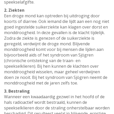
speekselafgifte.
2. Ziekten
Een droge mond kan optreden bij uitdroging door
koorts of diarree. Ook iemand die lijdt aan een nog niet
goed ingestelde suikerziekte kan klagen over dorst en
monddroogheid. In deze gevallen is de klacht tijdelijk.
Zodra de ziekte is genezen of de suikerziekte is
geregeld, verdwijnt de droge mond. Blijvende
monddroogheid komt voor bij mensen die lijden aan
bijvoorbeeld aids of het syndroom van Sjögren
(chronische ontsteking van de traan- en
speekselklieren). Bij hen kunnen de klachten over
monddroogheid wisselen, maar geheel verdwijnen
doen ze nooit. Bij het syndroom van Sjögren neemt de
monddroogheid met de jaren zelfs toe.
3. Bestraling
Wanneer een kwaadaardig gezwel in het hoofd of de
hals radioactief wordt bestraald, kunnen de
speekselklieren door de straling onherstelbaar worden
beschadigd. Dit resulteert veelal in blijvende, ernstige