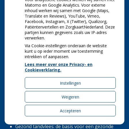
De praktijk is geopend van maandag tot en met
Matomo en Google Analytics. Voor externe
inhoud werken wij samen met Google (Maps,
vrijdag van 08.15 uur tot 17.00 uur. Wij zijn
Translate en Reviews), YouTube, Vimeo,
telefonisch te bereiken op onderstaande tijden:
Facebook, Instagram, X (Twitter), Qualizorg,
08.15 uur - 11.00 uur / 13.00 uur -
Patiëntenvertellen en ZorgkaartNederland. Deze
Maandag:
partijen kunnen gegevens zoals uw IP-adres
16.00 uur
verwerken.
08.15 uur - 11.00 uur / 13.00 uur -
Dinsdag:
Via Cookie-instellingen onderaan de website
16.00 uur
kunt u op ieder moment uw toestemming
08.15 uur - 11.00 uur / 13.00 uur -
Woensdag:
intrekken of aanpassen.
16.00 uur
Lees meer over onze Privacy- en
08.15 uur - 11.00 uur / 13.00 uur -
Donderdag:
Cookieverklaring.
16.00 uur
Vrijdag:
08.15 uur - 11.00 uur
Instellingen
NIEUWS
Weigeren
Let op: valse Infomedics-mails over
Accepteren
openstaande rekening
Tanden bleken? Laat het veilig doen!
Gezond tandvlees: de basis voor een gezonde