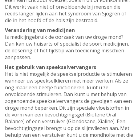
eten van licht zuur voedsel, zoals fruit of komkommer.
Dit werkt vaak niet of onvoldoende bij mensen die
reeds langer lijden aan het syndroom van Sjögren of
die in het hoofd of de hals zijn bestraald.
Verandering van medicijnen
Is medicijngebruik de oorzaak van uw droge mond?
Dan kan uw huisarts of specialist de soort medicijnen,
de dosering of het tijdstip van toediening misschien
aanpassen.
Het gebruik van speekselvervangers
Het is niet mogelijk de speekselproductie te stimuleren
wanneer uw speekselklieren niet meer werken. Als ze
nog maar een beetje functioneren, kunt u ze
onvoldoende stimuleren. Dan kunt u met behulp van
zogenoemde speekselvervangers de gevolgen van een
droge mond beperken. Dit zijn speciale vloeistoffen in
de vorm van een bevochtigingsgel (Biotène Oral
Balance) of een verstuiver (Glandosane, Xialine). Een
bevochtigingsgel brengt u op de slijmvliezen aan. Met
behulp van een verstuiver kunt u de mondholte met die