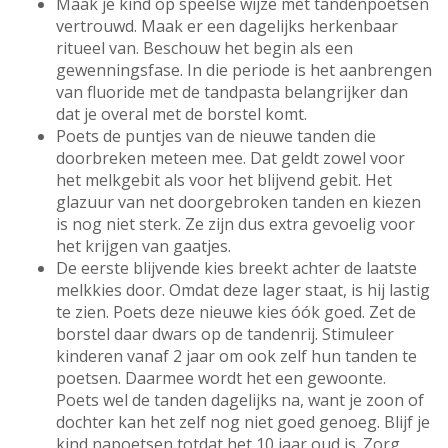
Maak je kind op speelse wijze met tandenpoetsen
vertrouwd. Maak er een dagelijks herkenbaar
ritueel van. Beschouw het begin als een
gewenningsfase. In die periode is het aanbrengen
van fluoride met de tandpasta belangrijker dan
dat je overal met de borstel komt.
Poets de puntjes van de nieuwe tanden die
doorbreken meteen mee. Dat geldt zowel voor
het melkgebit als voor het blijvend gebit. Het
glazuur van net doorgebroken tanden en kiezen
is nog niet sterk. Ze zijn dus extra gevoelig voor
het krijgen van gaatjes.
De eerste blijvende kies breekt achter de laatste
melkkies door. Omdat deze lager staat, is hij lastig
te zien. Poets deze nieuwe kies óók goed. Zet de
borstel daar dwars op de tandenrij. Stimuleer
kinderen vanaf 2 jaar om ook zelf hun tanden te
poetsen. Daarmee wordt het een gewoonte.
Poets wel de tanden dagelijks na, want je zoon of
dochter kan het zelf nog niet goed genoeg. Blijf je
kind napoetsen totdat het 10 jaar oud is. Zorg