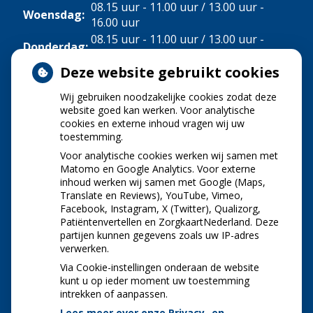
08.15 uur - 11.00 uur / 13.00 uur -
Woensdag:
16.00 uur
08.15 uur - 11.00 uur / 13.00 uur -
Donderdag:
16.00 uur
Deze website gebruikt cookies
Vrijdag:
08.15 uur - 11.00 uur
Wij gebruiken noodzakelijke cookies zodat deze
NIEUWS
website goed kan werken. Voor analytische
cookies en externe inhoud vragen wij uw
toestemming.
Let op: valse Infomedics-mails over
openstaande rekening
Voor analytische cookies werken wij samen met
Tanden bleken? Laat het veilig doen!
Matomo en Google Analytics. Voor externe
inhoud werken wij samen met Google (Maps,
Gezond tandvlees: de basis voor een gezonde
Translate en Reviews), YouTube, Vimeo,
mond
Facebook, Instagram, X (Twitter), Qualizorg,
Naar de tandarts in het buitenland? Wees op je
Patiëntenvertellen en ZorgkaartNederland. Deze
hoede!
partijen kunnen gegevens zoals uw IP-adres
(Mond)zorgkosten gemaakt in 2025? Check of
verwerken.
die aftrekbaar zijn
Via Cookie-instellingen onderaan de website
kunt u op ieder moment uw toestemming
intrekken of aanpassen.
Lees meer over onze Privacy- en