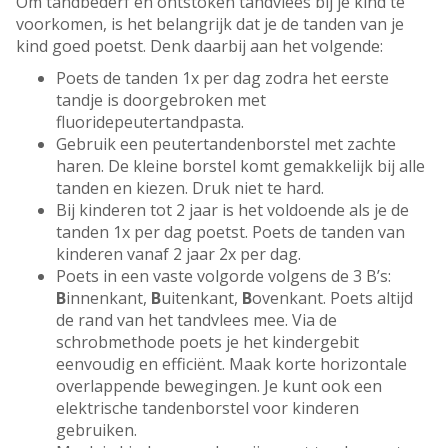
Om tandbederf en ontstoken tandvlees bij je kind te
voorkomen, is het belangrijk dat je de tanden van je
kind goed poetst. Denk daarbij aan het volgende:
Poets de tanden 1x per dag zodra het eerste
tandje is doorgebroken met
fluoridepeutertandpasta.
Gebruik een peutertandenborstel met zachte
haren. De kleine borstel komt gemakkelijk bij alle
tanden en kiezen. Druk niet te hard.
Bij kinderen tot 2 jaar is het voldoende als je de
tanden 1x per dag poetst. Poets de tanden van
kinderen vanaf 2 jaar 2x per dag.
Poets in een vaste volgorde volgens de 3 B’s:
B
innenkant,
B
uitenkant,
B
ovenkant. Poets altijd
de rand van het tandvlees mee. Via de
schrobmethode poets je het kindergebit
eenvoudig en efficiënt. Maak korte horizontale
overlappende bewegingen. Je kunt ook een
elektrische tandenborstel voor kinderen
gebruiken.