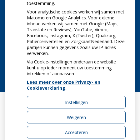
toestemming.
Let op: valse Infomedics-mails over
openstaande rekening
Voor analytische cookies werken wij samen met
Tanden bleken? Laat het veilig doen!
Matomo en Google Analytics. Voor externe
inhoud werken wij samen met Google (Maps,
Gezond tandvlees: de basis voor een gezonde
Translate en Reviews), YouTube, Vimeo,
mond
Facebook, Instagram, X (Twitter), Qualizorg,
Naar de tandarts in het buitenland? Wees op je
Patiëntenvertellen en ZorgkaartNederland. Deze
hoede!
partijen kunnen gegevens zoals uw IP-adres
(Mond)zorgkosten gemaakt in 2025? Check of
verwerken.
die aftrekbaar zijn
Via Cookie-instellingen onderaan de website
kunt u op ieder moment uw toestemming
intrekken of aanpassen.
Lees meer over onze Privacy- en
Cookieverklaring.
Instellingen
Uw Zorg Online
|
Beheer
Weigeren
Accepteren
Privacy verklaring
|
Cookie-instellingen
|
Voorwaarden