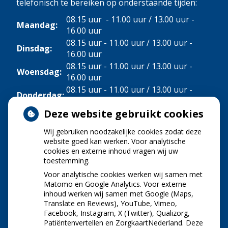
telefonisch te bereiken op onderstaande tijden:
08.15 uur - 11.00 uur / 13.00 uur -
Maandag:
16.00 uur
08.15 uur - 11.00 uur / 13.00 uur -
Dinsdag:
16.00 uur
08.15 uur - 11.00 uur / 13.00 uur -
Woensdag:
16.00 uur
08.15 uur - 11.00 uur / 13.00 uur -
Donderdag:
16.00 uur
Deze website gebruikt cookies
Vrijdag:
08.15 uur - 11.00 uur
Wij gebruiken noodzakelijke cookies zodat deze
NIEUWS
website goed kan werken. Voor analytische
cookies en externe inhoud vragen wij uw
toestemming.
Let op: valse Infomedics-mails over
openstaande rekening
Voor analytische cookies werken wij samen met
Tanden bleken? Laat het veilig doen!
Matomo en Google Analytics. Voor externe
inhoud werken wij samen met Google (Maps,
Gezond tandvlees: de basis voor een gezonde
Translate en Reviews), YouTube, Vimeo,
mond
Facebook, Instagram, X (Twitter), Qualizorg,
Naar de tandarts in het buitenland? Wees op je
Patiëntenvertellen en ZorgkaartNederland. Deze