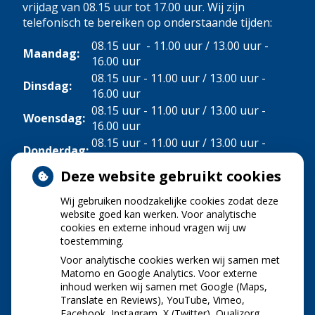
vrijdag van 08.15 uur tot 17.00 uur. Wij zijn
telefonisch te bereiken op onderstaande tijden:
08.15 uur - 11.00 uur / 13.00 uur -
Maandag:
16.00 uur
08.15 uur - 11.00 uur / 13.00 uur -
Dinsdag:
16.00 uur
08.15 uur - 11.00 uur / 13.00 uur -
Woensdag:
16.00 uur
08.15 uur - 11.00 uur / 13.00 uur -
Donderdag:
16.00 uur
Deze website gebruikt cookies
Vrijdag:
08.15 uur - 11.00 uur
Wij gebruiken noodzakelijke cookies zodat deze
NIEUWS
website goed kan werken. Voor analytische
cookies en externe inhoud vragen wij uw
toestemming.
Let op: valse Infomedics-mails over
openstaande rekening
Voor analytische cookies werken wij samen met
Tanden bleken? Laat het veilig doen!
Matomo en Google Analytics. Voor externe
inhoud werken wij samen met Google (Maps,
Gezond tandvlees: de basis voor een gezonde
Translate en Reviews), YouTube, Vimeo,
mond
Facebook, Instagram, X (Twitter), Qualizorg,