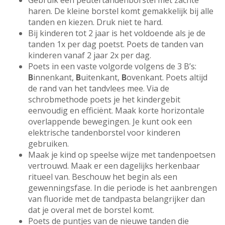
Gebruik een peutertandenborstel met zachte
haren. De kleine borstel komt gemakkelijk bij alle
tanden en kiezen. Druk niet te hard.
Bij kinderen tot 2 jaar is het voldoende als je de
tanden 1x per dag poetst. Poets de tanden van
kinderen vanaf 2 jaar 2x per dag.
Poets in een vaste volgorde volgens de 3 B’s:
B
innenkant,
B
uitenkant,
B
ovenkant. Poets altijd
de rand van het tandvlees mee. Via de
schrobmethode poets je het kindergebit
eenvoudig en efficiënt. Maak korte horizontale
overlappende bewegingen. Je kunt ook een
elektrische tandenborstel voor kinderen
gebruiken.
Maak je kind op speelse wijze met tandenpoetsen
vertrouwd. Maak er een dagelijks herkenbaar
ritueel van. Beschouw het begin als een
gewenningsfase. In die periode is het aanbrengen
van fluoride met de tandpasta belangrijker dan
dat je overal met de borstel komt.
Poets de puntjes van de nieuwe tanden die