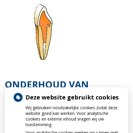
ONDERHOUD VAN
KRONEN EN BRUGGEN
Deze website gebruikt cookies
De dagelijkse mondhygiëne is bij kronen en bruggen
Wij gebruiken noodzakelijke cookies zodat deze
extra belangrijk. Vooral het tandvlees rondom de
website goed kan werken. Voor analytische
kroon of brug moet u goed reinigen. Een kwetsbare
cookies en externe inhoud vragen wij uw
toestemming.
plek is de rand van de kroon of brug. Daarop kan
gemakkelijk tandplak achterblijven. Plak veroorzaakt
Voor analytische cookies werken wij samen met