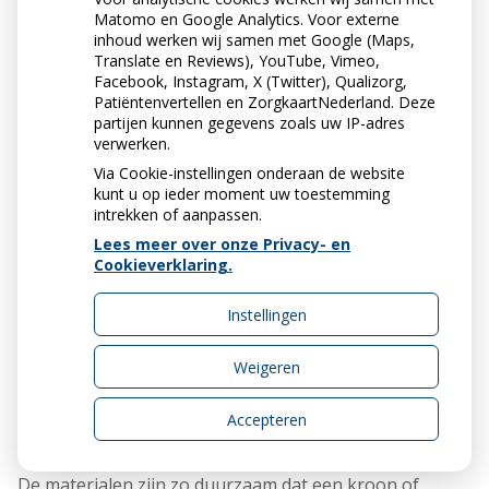
gaatjes langs de rand van uw kroon of brug en
Matomo en Google Analytics. Voor externe
inhoud werken wij samen met Google (Maps,
ontsteking van het tandvlees. Poets dit gebied
Translate en Reviews), YouTube, Vimeo,
zorgvuldig met een zachte tandenborstel en gebruik
Facebook, Instagram, X (Twitter), Qualizorg,
tandenstokers, ragers en/of flossdraad. Uw tandarts of
Patiëntenvertellen en ZorgkaartNederland. Deze
mondhygiënist kan u hierbij adviseren.
partijen kunnen gegevens zoals uw IP-adres
verwerken.
Via Cookie-instellingen onderaan de website
kunt u op ieder moment uw toestemming
intrekken of aanpassen.
Lees meer over onze Privacy- en
Cookieverklaring.
Instellingen
Weigeren
HOE LANG GAAT EEN
Accepteren
KROON OF BRUG MEE?
De materialen zijn zo duurzaam dat een kroon of