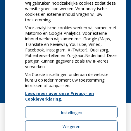
Wij gebruiken noodzakelijke cookies zodat deze
NIEUWS
website goed kan werken. Voor analytische
cookies en externe inhoud vragen wij uw
toestemming.
Let op: valse Infomedics-mails over
openstaande rekening
Voor analytische cookies werken wij samen met
Tanden bleken? Laat het veilig doen!
Matomo en Google Analytics. Voor externe
inhoud werken wij samen met Google (Maps,
Gezond tandvlees: de basis voor een gezonde
Translate en Reviews), YouTube, Vimeo,
mond
Facebook, Instagram, X (Twitter), Qualizorg,
Naar de tandarts in het buitenland? Wees op je
Patiëntenvertellen en ZorgkaartNederland. Deze
hoede!
partijen kunnen gegevens zoals uw IP-adres
(Mond)zorgkosten gemaakt in 2025? Check of
verwerken.
die aftrekbaar zijn
Via Cookie-instellingen onderaan de website
kunt u op ieder moment uw toestemming
intrekken of aanpassen.
Lees meer over onze Privacy- en
Cookieverklaring.
Instellingen
Uw Zorg Online
|
Beheer
Weigeren