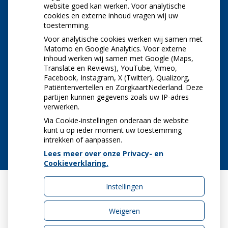
NIEUWS
website goed kan werken. Voor analytische
cookies en externe inhoud vragen wij uw
toestemming.
Let op: valse Infomedics-mails over
openstaande rekening
Voor analytische cookies werken wij samen met
Tanden bleken? Laat het veilig doen!
Matomo en Google Analytics. Voor externe
inhoud werken wij samen met Google (Maps,
Gezond tandvlees: de basis voor een gezonde
Translate en Reviews), YouTube, Vimeo,
mond
Facebook, Instagram, X (Twitter), Qualizorg,
Naar de tandarts in het buitenland? Wees op je
Patiëntenvertellen en ZorgkaartNederland. Deze
hoede!
partijen kunnen gegevens zoals uw IP-adres
(Mond)zorgkosten gemaakt in 2025? Check of
verwerken.
die aftrekbaar zijn
Via Cookie-instellingen onderaan de website
kunt u op ieder moment uw toestemming
intrekken of aanpassen.
Lees meer over onze Privacy- en
Cookieverklaring.
Instellingen
Uw Zorg Online
|
Beheer
Weigeren