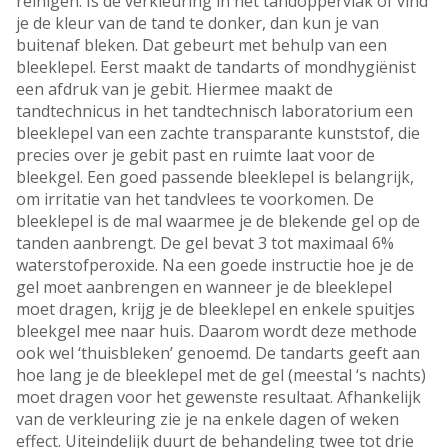
reinigen. Is de verkleuring in het tandoppervlak of vind
je de kleur van de tand te donker, dan kun je van
buitenaf bleken. Dat gebeurt met behulp van een
bleeklepel. Eerst maakt de tandarts of mondhygiënist
een afdruk van je gebit. Hiermee maakt de
tandtechnicus in het tandtechnisch laboratorium een
bleeklepel van een zachte transparante kunststof, die
precies over je gebit past en ruimte laat voor de
bleekgel. Een goed passende bleeklepel is belangrijk,
om irritatie van het tandvlees te voorkomen. De
bleeklepel is de mal waarmee je de blekende gel op de
tanden aanbrengt. De gel bevat 3 tot maximaal 6%
waterstofperoxide. Na een goede instructie hoe je de
gel moet aanbrengen en wanneer je de bleeklepel
moet dragen, krijg je de bleeklepel en enkele spuitjes
bleekgel mee naar huis. Daarom wordt deze methode
ook wel ‘thuisbleken’ genoemd. De tandarts geeft aan
hoe lang je de bleeklepel met de gel (meestal ‘s nachts)
moet dragen voor het gewenste resultaat. Afhankelijk
van de verkleuring zie je na enkele dagen of weken
effect. Uiteindelijk duurt de behandeling twee tot drie