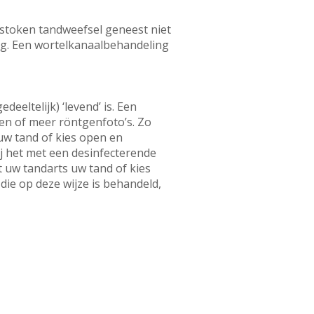
tstoken tandweefsel geneest niet
eg. Een wortelkanaalbehandeling
eltelijk) ‘levend’ is. Een
een of meer röntgenfoto’s. Zo
uw tand of kies open en
hij het met een desinfecterende
 uw tandarts uw tand of kies
 die op deze wijze is behandeld,