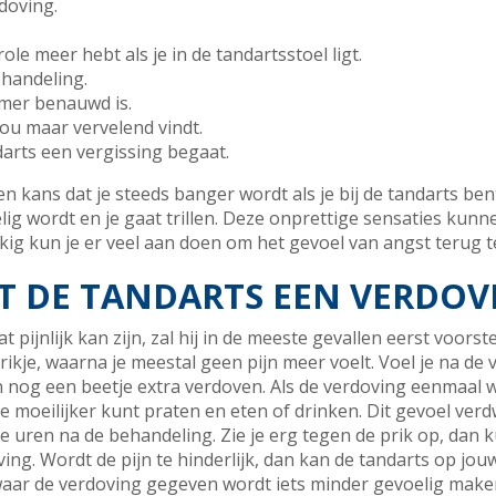
rdoving.
ole meer hebt als je in de tandartsstoel ligt.
ehandeling.
amer benauwd is.
jou maar vervelend vindt.
darts een vergissing begaat.
en kans dat je steeds banger wordt als je bij de tandarts ben
elig wordt en je gaat trillen. Deze onprettige sensaties kun
kig kun je er veel aan doen om het gevoel van angst terug t
T DE TANDARTS EEN VERDOV
t pijnlijk kan zijn, zal hij in de meeste gevallen eerst voors
rikje, waarna je meestal geen pijn meer voelt. Voel je na de 
nog een beetje extra verdoven. Als de verdoving eenmaal we
je moeilijker kunt praten en eten of drinken. Dit gevoel ver
e uren na de behandeling. Zie je erg tegen de prik op, dan k
ing. Wordt de pijn te hinderlijk, dan kan de tandarts op jo
waar de verdoving gegeven wordt iets minder gevoelig maken