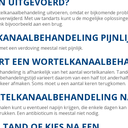
N UITGEVOERD?
elkanaalbehandeling uitvoeren, omdat er bijkomende prob
 verwijderd. Met uw tandarts kunt u de mogelijke oplossin
nk bijvoorbeeld aan een brug.
KANAALBEHANDELING PIJNLI
et een verdoving meestal niet pijnlijk.
RT EEN WORTELKANAALBEH
andeling is afhankelijk van het aantal wortelkanalen. Tan
ehandelingstijd varieert daarom van een half tot anderhalf
 keer afmaken. Soms moet u een aantal keren terugkomen.
RTELKANAALBEHANDELING N
nalen kunt u eventueel napijn krijgen, die enkele dagen ka
rukken. Een antibioticum is meestal niet nodig.
 TAND OF KIES NA EEN