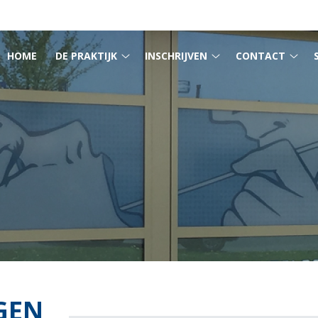
MENU
HOME
DE PRAKTIJK
INSCHRIJVEN
CONTACT
De
Inschrijven
Cont
praktijk
submenu
sub
submenu
GEN