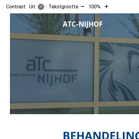
Tekst
Tekst
Contrast
Tekstgrootte
100%
Uit
verkleinen
vergroten
met
met
HOOFD
ATC-NIJHOF
10%
10%
BEHANDELIN