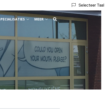
Selecteer Taal
SPECIALISATIES
MEER
act
Specialisaties
Meer
menu
submenu
submenu