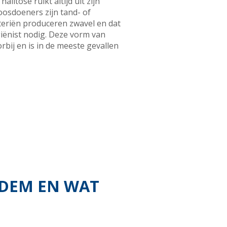
itose ruikt altijd uit zijn
oosdoeners zijn tand- of
teriën produceren zwavel en dat
iënist nodig. Deze vorm van
bij en is in de meeste gevallen
ADEM EN WAT