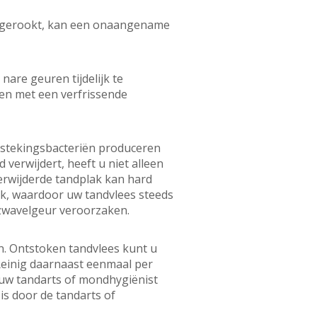
ft gerookt, kan een onaangename
re geuren tijdelijk te
sen met een verfrissende
tstekingsbacteriën produceren
erwijdert, heeft u niet alleen
erwijderde tandplak kan hard
ak, waardoor uw tandvlees steeds
zwavelgeur veroorzaken.
n. Ontstoken tandvlees kunt u
Reinig daarnaast eenmaal per
 uw tandarts of mondhygiënist
is door de tandarts of