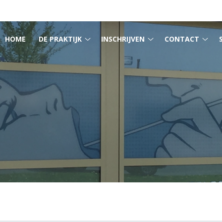
MENU
HOME
DE PRAKTIJK
INSCHRIJVEN
CONTACT
De
Inschrijven
Cont
praktijk
submenu
sub
submenu