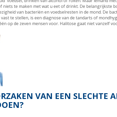
d voedsel, drinken van alcohol of roken. Maar iemand met hal
 niets te maken met wat u eet of drinkt. De belangrijkste b
zigheid van bacteriën en voedselresten in de mond. De bac
vast te stellen, is een diagnose van de tandarts of mondhyg
én op de zeven mensen voor. Halitose gaat niet vanzelf voor
ORZAKEN VAN EEN SLECHTE 
DOEN?