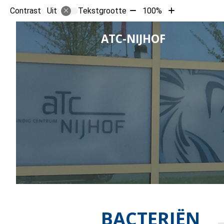
Tekst
Tekst
Contrast
Tekstgrootte
100%
Uit
verkleinen
vergroten
met
met
HOOFD
ATC-NIJHOF
10%
10%
BACTERIËN