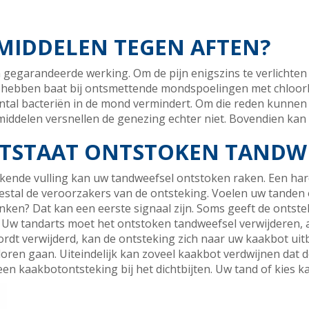
SMIDDELEN TEGEN AFTEN?
 gegarandeerde werking. Om de pijn enigszins te verlichten
hebben baat bij ontsmettende mondspoelingen met chloorhe
antal bacteriën in de mond vermindert. Om die reden kunnen
ddelen versnellen de genezing echter niet. Bovendien kan he
STAAT ONTSTOKEN TANDWE
kende vulling kan uw tandweefsel ontstoken raken. Een ha
meestal de veroorzakers van de ontsteking. Voelen uw tanden 
ken? Dat kan een eerste signaal zijn. Soms geeft de ontst
 Uw tandarts moet het ontstoken tandweefsel verwijderen, a
rdt verwijderd, kan de ontsteking zich naar uw kaakbot uit
oren gaan. Uiteindelijk kan zoveel kaakbot verdwijnen dat 
 een kaakbotontsteking bij het dichtbijten. Uw tand of kies 