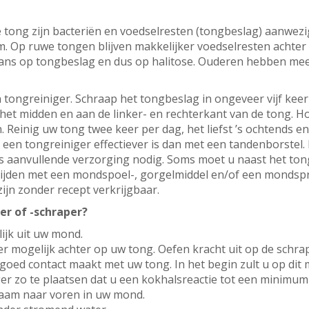
e tong zijn bacteriën en voedselresten (tongbeslag) aanwez
. Op ruwe tongen blijven makkelijker voedselresten achter
ans op tongbeslag en dus op halitose. Ouderen hebben mee
 tongreiniger. Schraap het tongbeslag in ongeveer vijf keer
 het midden en aan de linker- en rechterkant van de tong. H
Reinig uw tong twee keer per dag, het liefst ’s ochtends e
 een tongreiniger effectiever is dan met een tandenborstel.
s aanvullende verzorging nodig. Soms moet u naast het ton
rijden met een mondspoel-, gorgelmiddel en/of een mondspr
jn zonder recept verkrijgbaar.
er of -schraper?
ijk uit uw mond.
er mogelijk achter op uw tong. Oefen kracht uit op de schra
 goed contact maakt met uw tong. In het begin zult u op dit
iger zo te plaatsen dat u een kokhalsreactie tot een minimum
zaam naar voren in uw mond.