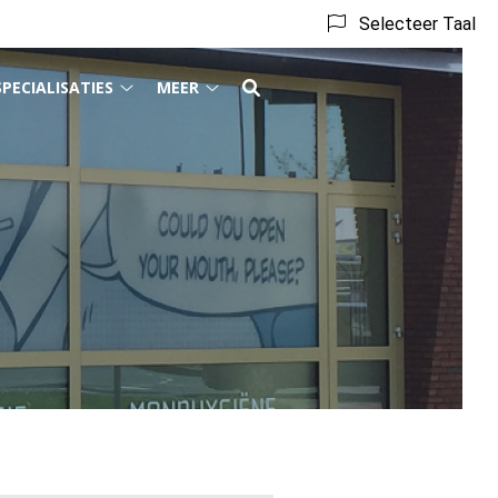
Selecteer Taal
SPECIALISATIES
MEER
act
Specialisaties
Meer
menu
submenu
submenu