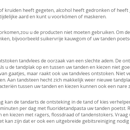
 of kruiden heeft gegeten, alcohol heeft gedronken of hee
 tijdelijke aard en kunt u voorkómen of maskeren.
rkomen,zou u de producten niet moeten gebruiken. Om de na
inken, bijvoorbeeld suikervrije kauwgom of uw tanden poet
ntstoken tandvlees de oorzaak van een slechte adem. De on
 u de tandplak op en tussen uw tanden en kiezen niet goed v
 van gaatjes, maar raakt ook uw tandvlees ontstoken. Niet v
en. Aan tandsteen hecht zich makkelijk weer nieuwe tandpl
acteriën tussen uw tanden en kiezen kunnen ook een nare 
 kan de tandarts de ontsteking in de tand of kies verhelpe
minuten per dag met fluoridetandpasta uw tanden poetst. 
 en kiezen met ragers, flossdraad of tandenstokers. Vraag
t kan zijn dat er ook een uitgebreide gebitsreiniging nodig 