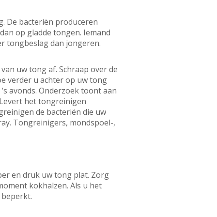
ig. De bacteriën produceren
 dan op gladde tongen. Iemand
r tongbeslag dan jongeren.
 van uw tong af. Schraap over de
oe verder u achter op uw tong
n ’s avonds. Onderzoek toont aan
 Levert het tongreinigen
greinigen de bacteriën die uw
ay. Tongreinigers, mondspoel-,
per en druk uw tong plat. Zorg
 moment kokhalzen. Als u het
 beperkt.