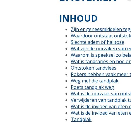
INHOUD
Zijn er geneesmiddelen teg
Waardoor ontstaat ontstok
Slechte adem of halitose
Wat zijn de oorzaken van e
Waarom is speeksel zo bela
Wat is tandcariës en hoe on
Ontstoken tandvlees
Rokers hebben vaak meer t
Weg met die tandplak
Poets tandplak weg
Wat is de oorzaak van onts
Verwijderen van tandplak t
Wat is de invloed van eten 
Wat is de invloed van eten 
Tandplak