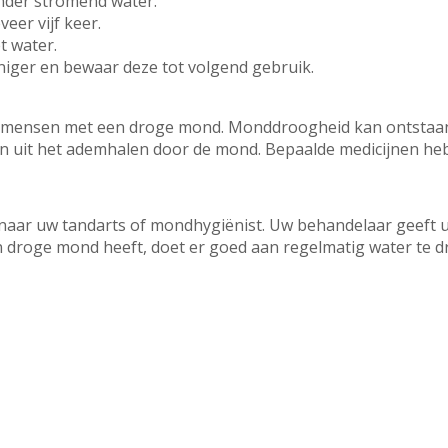
nder stromend water.
eer vijf keer.
 water.
niger en bewaar deze tot volgend gebruik.
j mensen met een droge mond. Monddroogheid kan ontstaan
n uit het ademhalen door de mond. Bepaalde medicijnen h
aar uw tandarts of mondhygiënist. Uw behandelaar geeft u
n droge mond heeft, doet er goed aan regelmatig water te d