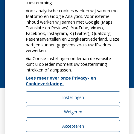
toestemming.
Let op: valse Infomedics-mails over
openstaande rekening
Voor analytische cookies werken wij samen met
Tanden bleken? Laat het veilig doen!
Matomo en Google Analytics. Voor externe
inhoud werken wij samen met Google (Maps,
Gezond tandvlees: de basis voor een gezonde
Translate en Reviews), YouTube, Vimeo,
mond
Facebook, Instagram, X (Twitter), Qualizorg,
Naar de tandarts in het buitenland? Wees op je
Patiëntenvertellen en ZorgkaartNederland. Deze
hoede!
partijen kunnen gegevens zoals uw IP-adres
(Mond)zorgkosten gemaakt in 2025? Check of
verwerken.
die aftrekbaar zijn
Via Cookie-instellingen onderaan de website
kunt u op ieder moment uw toestemming
intrekken of aanpassen.
Lees meer over onze Privacy- en
Cookieverklaring.
Instellingen
Uw Zorg Online
|
Beheer
Weigeren
Accepteren
Privacy verklaring
|
Cookie-instellingen
|
Voorwaarden