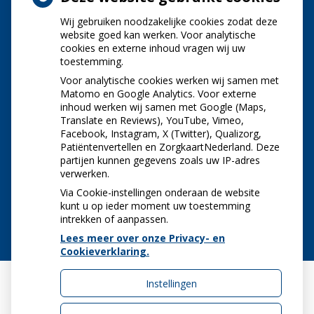
Wij gebruiken noodzakelijke cookies zodat deze
NIEUWS
website goed kan werken. Voor analytische
cookies en externe inhoud vragen wij uw
toestemming.
Let op: valse Infomedics-mails over
openstaande rekening
Voor analytische cookies werken wij samen met
Tanden bleken? Laat het veilig doen!
Matomo en Google Analytics. Voor externe
inhoud werken wij samen met Google (Maps,
Gezond tandvlees: de basis voor een gezonde
Translate en Reviews), YouTube, Vimeo,
mond
Facebook, Instagram, X (Twitter), Qualizorg,
Naar de tandarts in het buitenland? Wees op je
Patiëntenvertellen en ZorgkaartNederland. Deze
hoede!
partijen kunnen gegevens zoals uw IP-adres
(Mond)zorgkosten gemaakt in 2025? Check of
verwerken.
die aftrekbaar zijn
Via Cookie-instellingen onderaan de website
kunt u op ieder moment uw toestemming
intrekken of aanpassen.
Lees meer over onze Privacy- en
Cookieverklaring.
Instellingen
Uw Zorg Online
|
Beheer