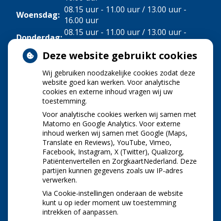
08.15 uur - 11.00 uur / 13.00 uur -
Woensdag:
16.00 uur
08.15 uur - 11.00 uur / 13.00 uur -
Donderdag:
16.00 uur
Deze website gebruikt cookies
Vrijdag:
08.15 uur - 11.00 uur
Wij gebruiken noodzakelijke cookies zodat deze
NIEUWS
website goed kan werken. Voor analytische
cookies en externe inhoud vragen wij uw
toestemming.
Let op: valse Infomedics-mails over
openstaande rekening
Voor analytische cookies werken wij samen met
Tanden bleken? Laat het veilig doen!
Matomo en Google Analytics. Voor externe
inhoud werken wij samen met Google (Maps,
Gezond tandvlees: de basis voor een gezonde
Translate en Reviews), YouTube, Vimeo,
mond
Facebook, Instagram, X (Twitter), Qualizorg,
Naar de tandarts in het buitenland? Wees op je
Patiëntenvertellen en ZorgkaartNederland. Deze
hoede!
partijen kunnen gegevens zoals uw IP-adres
(Mond)zorgkosten gemaakt in 2025? Check of
verwerken.
die aftrekbaar zijn
Via Cookie-instellingen onderaan de website
kunt u op ieder moment uw toestemming
intrekken of aanpassen.