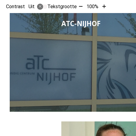
Tekst
Tekst
Contrast
Tekstgrootte
100%
Uit
verkleinen
vergroten
met
met
HOOFD
ATC-NIJHOF
10%
10%