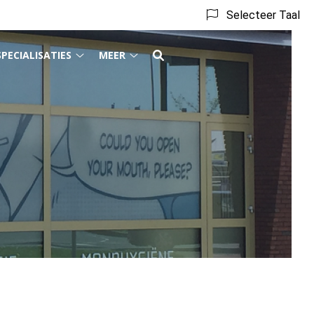
Selecteer Taal
SPECIALISATIES
MEER
act
Specialisaties
Meer
menu
submenu
submenu