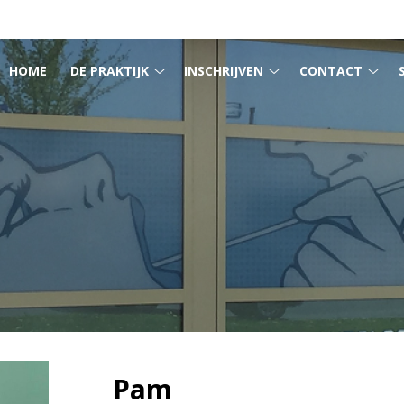
MENU
HOME
DE PRAKTIJK
INSCHRIJVEN
CONTACT
De
Inschrijven
Cont
praktijk
submenu
sub
submenu
Pam