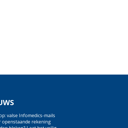
UWS
op: valse Infomedics-mails
r openstaande rekening