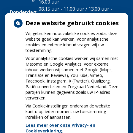
16.00 uur
08.15 uur - 11.00 uur / 13.00 uur -
Donderdag:
16.00 uur
Deze website gebruikt cookies
Vrijdag:
08.15 uur - 11.00 uur
Wij gebruiken noodzakelijke cookies zodat deze
NIEUWS
website goed kan werken. Voor analytische
cookies en externe inhoud vragen wij uw
toestemming.
Let op: valse Infomedics-mails over
openstaande rekening
Voor analytische cookies werken wij samen met
Tanden bleken? Laat het veilig doen!
Matomo en Google Analytics. Voor externe
inhoud werken wij samen met Google (Maps,
Gezond tandvlees: de basis voor een gezonde
Translate en Reviews), YouTube, Vimeo,
mond
Facebook, Instagram, X (Twitter), Qualizorg,
Naar de tandarts in het buitenland? Wees op je
Patiëntenvertellen en ZorgkaartNederland. Deze
hoede!
partijen kunnen gegevens zoals uw IP-adres
(Mond)zorgkosten gemaakt in 2025? Check of
verwerken.
die aftrekbaar zijn
Via Cookie-instellingen onderaan de website
kunt u op ieder moment uw toestemming
intrekken of aanpassen.
Lees meer over onze Privacy- en
Cookieverklaring.