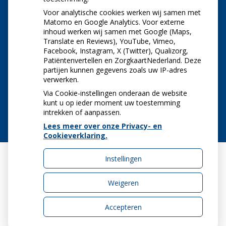
openstaande rekening
Voor analytische cookies werken wij samen met
Tanden bleken? Laat het veilig doen!
Matomo en Google Analytics. Voor externe
inhoud werken wij samen met Google (Maps,
Gezond tandvlees: de basis voor een gezonde
Translate en Reviews), YouTube, Vimeo,
mond
Facebook, Instagram, X (Twitter), Qualizorg,
Naar de tandarts in het buitenland? Wees op je
Patiëntenvertellen en ZorgkaartNederland. Deze
hoede!
partijen kunnen gegevens zoals uw IP-adres
(Mond)zorgkosten gemaakt in 2025? Check of
verwerken.
die aftrekbaar zijn
Via Cookie-instellingen onderaan de website
kunt u op ieder moment uw toestemming
intrekken of aanpassen.
Lees meer over onze Privacy- en
Cookieverklaring.
Instellingen
Uw Zorg Online
|
Beheer
Weigeren
Accepteren
Privacy verklaring
|
Cookie-instellingen
|
Voorwaarden