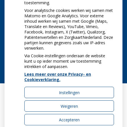
toestemming.
Let op: valse Infomedics-mails over
openstaande rekening
Voor analytische cookies werken wij samen met
Tanden bleken? Laat het veilig doen!
Matomo en Google Analytics. Voor externe
inhoud werken wij samen met Google (Maps,
Gezond tandvlees: de basis voor een gezonde
Translate en Reviews), YouTube, Vimeo,
mond
Facebook, Instagram, X (Twitter), Qualizorg,
Naar de tandarts in het buitenland? Wees op je
Patiëntenvertellen en ZorgkaartNederland. Deze
hoede!
partijen kunnen gegevens zoals uw IP-adres
(Mond)zorgkosten gemaakt in 2025? Check of
verwerken.
die aftrekbaar zijn
Via Cookie-instellingen onderaan de website
kunt u op ieder moment uw toestemming
intrekken of aanpassen.
Lees meer over onze Privacy- en
Cookieverklaring.
Instellingen
Uw Zorg Online
|
Beheer
Weigeren
Accepteren
Privacy verklaring
|
Cookie-instellingen
|
Voorwaarden